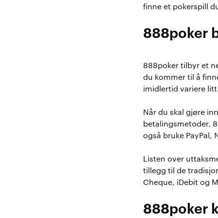
finne et pokerspill d
888poker 
888poker tilbyr et n
du kommer til å finn
imidlertid variere litt
Når du skal gjøre in
betalingsmetoder. 8
også bruke PayPal, N
Listen over uttaksme
tillegg til de trad
Cheque, iDebit og M
888poker 