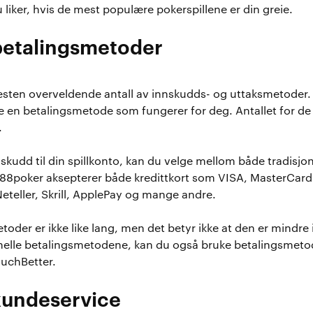
u liker, hvis de mest populære pokerspillene er din greie.
betalingsmetoder
esten overveldende antall av innskudds- og uttaksmetoder. De
e en betalingsmetode som fungerer for deg. Antallet for de
.
nskudd til din spillkonto, kan du velge mellom både tradisj
88poker aksepterer både kredittkort som VISA, MasterCard
eteller, Skrill, ApplePay og mange andre.
toder er ikke like lang, men det betyr ikke at den er mindr
isjonelle betalingsmetodene, kan du også bruke betalingsmet
uchBetter.
kundeservice