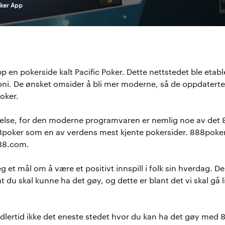
ker App
p en pokerside kalt Pacific Poker. Dette nettstedet ble etabl
oloni. De ønsket omsider å bli mer moderne, så de oppdater
oker.
relse, for den moderne programvaren er nemlig noe av det 8
poker som en av verdens mest kjente pokersider. 888poker er 
88.com.
g et mål om å være et positivt innspill i folk sin hverdag. 
 at du skal kunne ha det gøy, og dette er blant det vi skal gå 
dlertid ikke det eneste stedet hvor du kan ha det gøy med