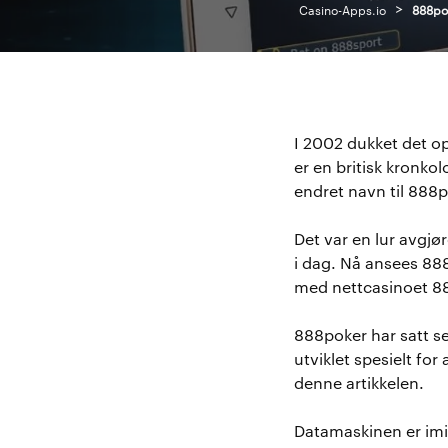
>
Casino-Apps.io
888po
I 2002 dukket det op
er en britisk kronk
endret navn til 888p
Det var en lur avgjø
i dag. Nå ansees 888
med nettcasinoet 8
888poker har satt se
utviklet spesielt for
denne artikkelen.
Datamaskinen er imi