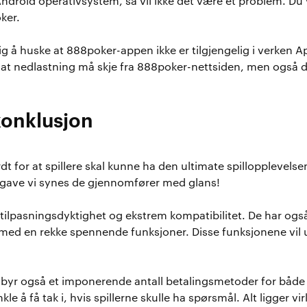
ndroid operativsystem, så vil ikke det være et problem. Du vil
ker.
tig å huske at 888poker-appen ikke er tilgjengelig i verken A
 at nedlastning må skje fra 888poker-nettsiden, men også d
onklusjon
t for at spillere skal kunne ha den ultimate spillopplevels
pgave vi synes de gjennomfører med glans!
tilpasningsdyktighet og ekstrem kompatibilitet. De har ogs
med en rekke spennende funksjoner. Disse funksjonene vil u
lbyr også et imponerende antall betalingsmetoder for både 
kle å få tak i, hvis spillerne skulle ha spørsmål. Alt ligger virk