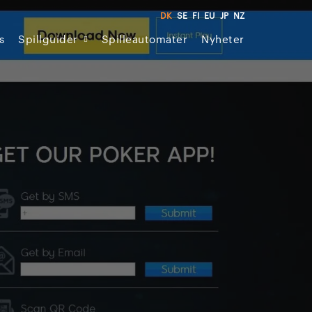
DK
SE
FI
EU
JP
NZ
s
Spillguider
Spilleautomater
Nyheter