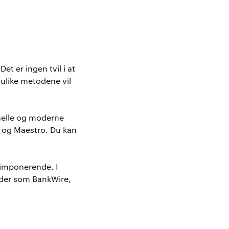
t er ingen tvil i at
 ulike metodene vil
onelle og moderne
 og Maestro. Du kan
e imponerende. I
oder som BankWire,