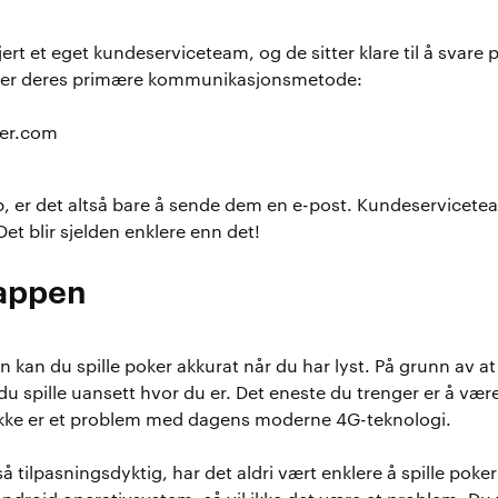
rt et eget kundeserviceteam, og de sitter klare til å svare 
t er deres primære kommunikasjonsmetode:
er.com
p, er det altså bare å sende dem en e-post. Kundeservicetea
Det blir sjelden enklere enn det!
appen
an du spille poker akkurat når du har lyst. På grunn av at
u spille uansett hvor du er. Det eneste du trenger er å være t
ikke er et problem med dagens moderne 4G-teknologi.
 tilpasningsdyktig, har det aldri vært enklere å spille poke