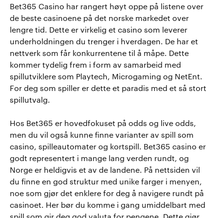
Bet365 Casino har rangert høyt oppe på listene over
de beste casinoene på det norske markedet over
lengre tid. Dette er virkelig et casino som leverer
underholdningen du trenger i hverdagen. De har et
nettverk som får konkurrentene til å måpe. Dette
kommer tydelig frem i form av samarbeid med
spillutviklere som Playtech, Microgaming og NetEnt.
For deg som spiller er dette et paradis med et så stort
spillutvalg.
Hos Bet365 er hovedfokuset på odds og live odds,
men du vil også kunne finne varianter av spill som
casino, spilleautomater og kortspill. Bet365 casino er
godt representert i mange lang verden rundt, og
Norge er heldigvis et av de landene. På nettsiden vil
du finne en god struktur med unike farger i menyen,
noe som gjør det enklere for deg å navigere rundt på
casinoet. Her bør du komme i gang umiddelbart med
spill som gir deg god valuta for pengene. Dette gjør