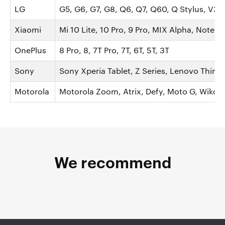
LG
G5, G6, G7, G8, Q6, Q7, Q60, Q Stylus, V30, 
Xiaomi
Mi 10 Lite, 10 Pro, 9 Pro, MIX Alpha, Note 
OnePlus
8 Pro, 8, 7T Pro, 7T, 6T, 5T, 3T
Sony
Sony Xperia Tablet, Z Series, Lenovo Thin
Motorola
Motorola Zoom, Atrix, Defy, Moto G, Wiko S
We recommend