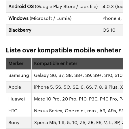
Android OS
(Google Play Store / .apk file)
4.0.X (Ice C
Windows
(Microsoft / Lumia)
Phone 8, 8.
Blackberry
OS 10
Liste over kompatible mobile enheter
Merker
Kompatible enheter
Samsung
Galaxy S6, S7, S8, S8+, S9, S9+, S10, S10e, 
Apple
iPhone 5, 5S, 5C, SE, 6, 6S, 7, 8, 8 Plus, X, XS
Huawei
Mate 10 Pro, 20 Pro, P10, P30, P40 Pro, P40 l
HTC
Nexus Series, One mini, max, A9, A9s, S9, 10,
Sony
Xperia M5, 1 II, 5, 10, Z5, ZR, E5, V, L, SP