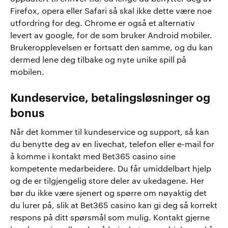
Firefox, opera eller Safari så skal ikke dette være noe
utfordring for deg. Chrome er også et alternativ
levert av google, for de som bruker Android mobiler.
Brukeropplevelsen er fortsatt den samme, og du kan
dermed lene deg tilbake og nyte unike spill på
mobilen.
Kundeservice, betalingsløsninger og
bonus
Når det kommer til kundeservice og support, så kan
du benytte deg av en livechat, telefon eller e-mail for
å komme i kontakt med Bet365 casino sine
kompetente medarbeidere. Du får umiddelbart hjelp
og de er tilgjengelig store deler av ukedagene. Her
bør du ikke være sjenert og spørre om nøyaktig det
du lurer på, slik at Bet365 casino kan gi deg så korrekt
respons på ditt spørsmål som mulig. Kontakt gjerne