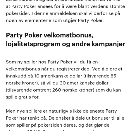
at Party Poker ansees for å være blant verdens største
pokersider. I denne anmeldelsen skal vi derfor se på
noen av elementene som utgjør Party Poker.
Party Poker velkomstbonus,
lojalitetsprogram og andre kampanjer
Som ny spiller hos Party Poker vil du få en
velkomstbonus når du registrerer deg. Ved å gjøre et
innskudd på 10 amerikanske dollar (tilsvarende 85
norske kroner), så vil du 30 amerikanske dollar
(tilsvarende omtrent 260 norske kroner) som du kan
spille gratis for.
Men nye spillere er naturligvis ikke de eneste Party
Poker har tenkt på. De ønsker å dele ut bonuser til alle
som spiller på pokersiden deres, og det gjør de