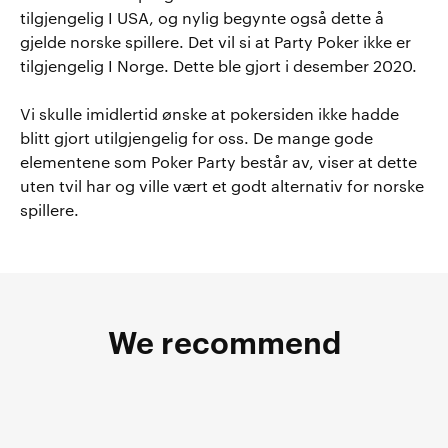
tilgjengelig I USA, og nylig begynte også dette å
gjelde norske spillere. Det vil si at Party Poker ikke er
tilgjengelig I Norge. Dette ble gjort i desember 2020.
Vi skulle imidlertid ønske at pokersiden ikke hadde
blitt gjort utilgjengelig for oss. De mange gode
elementene som Poker Party består av, viser at dette
uten tvil har og ville vært et godt alternativ for norske
spillere.
We recommend