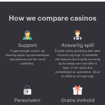
How we compare casinos
Support
Ansvarlig spill
Vi gjennomgår casino- og
Å spille online gambling skal være
iGaming apper og sammenligner
morsomt og trygt.
Vi anbefaler
operatørene som har norsk
alle leserne våre å spille ansvarlig
spilllisens.
og for beløp som man tåler å
tape.
Vi har også våre
anmeldelser av operatører, slik at
du alltid tar et trygt valg.
Personvern
Gratis innhold