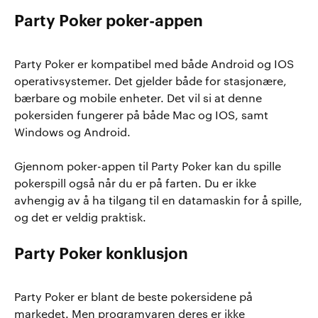
Party Poker poker-appen
Party Poker er kompatibel med både Android og IOS
operativsystemer. Det gjelder både for stasjonære,
bærbare og mobile enheter. Det vil si at denne
pokersiden fungerer på både Mac og IOS, samt
Windows og Android.
Gjennom poker-appen til Party Poker kan du spille
pokerspill også når du er på farten. Du er ikke
avhengig av å ha tilgang til en datamaskin for å spille,
og det er veldig praktisk.
Party Poker konklusjon
Party Poker er blant de beste pokersidene på
markedet. Men programvaren deres er ikke